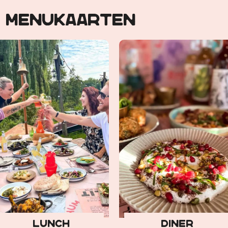
e menukaarten
Lunch
Diner