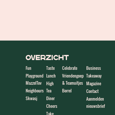
Overzicht
Fun
Taste
Celebrate
Business
Playground
Lunch
Vriendengoep
Takeaway
MazzelTov
& Teamuitjes
High
Magazine
Neighbours
Tea
Borrel
Contact
Skwasj
Diner
Aanmelden
Cheers
nieuwsbrief
Take