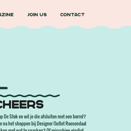
azine
Join us
Contact
Cheers
p De Stok en wil je die afsluiten met een borrel?
 je na het shoppen bij Designer Outlet Roosendaal
inken met wat te snacken? Of misschien eindigt